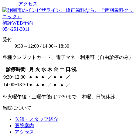
アクセス
初診WEB予約
054-251-3011
受付
9:30～12:00 / 14:00～18:30
各種クレジットカード、電子マネー利用可（自由診療のみ）
診療時間
月
火
水
木
金
土
日/祝
9:30~12:00
●
●
●
／
●
●
／
14:00~18:30
●
▲
●
／
●
▲
／
※火曜午後・土曜午後は17:30まで。木曜、日祝休診。
当院について
医師・スタッフ紹介
医院案内
アクセス