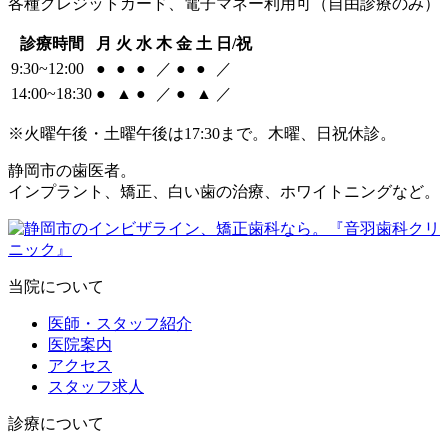
各種クレジットカード、電子マネー利用可（自由診療のみ）
診療時間
月
火
水
木
金
土
日/祝
9:30~12:00
●
●
●
／
●
●
／
14:00~18:30
●
▲
●
／
●
▲
／
※火曜午後・土曜午後は17:30まで。木曜、日祝休診。
静岡市の歯医者。
インプラント、矯正、白い歯の治療、ホワイトニングなど。
当院について
医師・スタッフ紹介
医院案内
アクセス
スタッフ求人
診療について