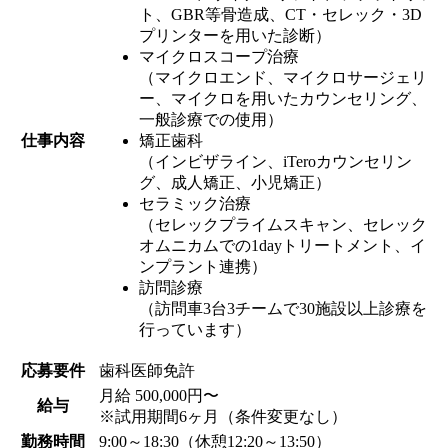
ト、GBR等骨造成、CT・セレック・3D
プリンターを用いた診断）
マイクロスコープ治療
（マイクロエンド、マイクロサージェリ
ー、マイクロを用いたカウンセリング、
一般診療での使用）
仕事内容
矯正歯科
（インビザライン、iTeroカウンセリン
グ、成人矯正、小児矯正）
セラミック治療
（セレックプライムスキャン、セレック
オムニカムでの1dayトリートメント、イ
ンプラント連携）
訪問診療
（訪問車3台3チームで30施設以上診療を
行っています）
応募要件
歯科医師免許
月給 500,000円〜
給与
※試用期間6ヶ月（条件変更なし）
勤務時間
9:00～18:30（休憩12:20～13:50）