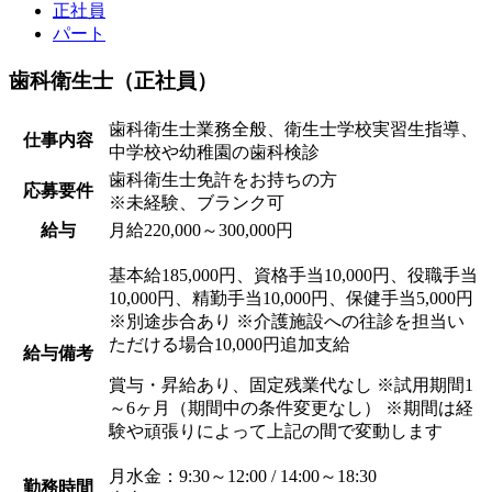
正社員
パート
歯科衛生士（正社員）
歯科衛生士業務全般、衛生士学校実習生指導、
仕事内容
中学校や幼稚園の歯科検診
歯科衛生士免許をお持ちの方
応募要件
※未経験、ブランク可
給与
月給220,000～300,000円
基本給185,000円、資格手当10,000円、役職手当
10,000円、精勤手当10,000円、保健手当5,000円
※別途歩合あり ※介護施設への往診を担当い
ただける場合10,000円追加支給
給与備考
賞与・昇給あり、固定残業代なし ※試用期間1
～6ヶ月（期間中の条件変更なし） ※期間は経
験や頑張りによって上記の間で変動します
月水金：9:30～12:00 / 14:00～18:30
勤務時間