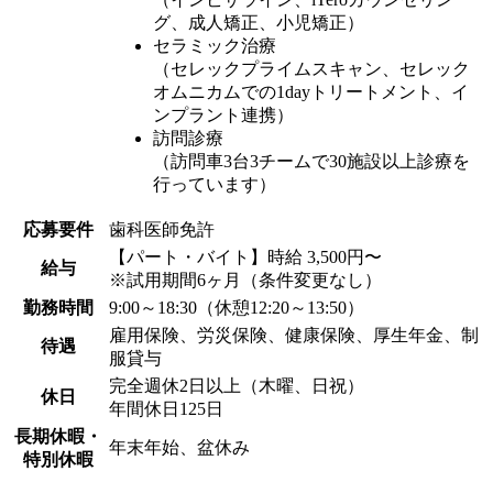
グ、成人矯正、小児矯正）
セラミック治療
（セレックプライムスキャン、セレック
オムニカムでの1dayトリートメント、イ
ンプラント連携）
訪問診療
（訪問車3台3チームで30施設以上診療を
行っています）
応募要件
歯科医師免許
【パート・バイト】時給 3,500円〜
給与
※試用期間6ヶ月（条件変更なし）
勤務時間
9:00～18:30（休憩12:20～13:50）
雇用保険、労災保険、健康保険、厚生年金、制
待遇
服貸与
完全週休2日以上（木曜、日祝）
休日
年間休日125日
長期休暇・
年末年始、盆休み
特別休暇