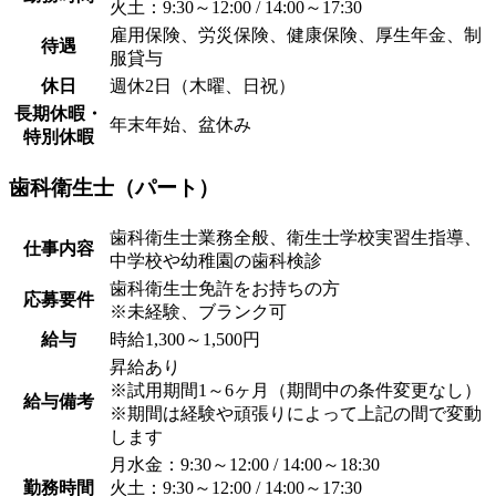
火土：9:30～12:00 / 14:00～17:30
雇用保険、労災保険、健康保険、厚生年金、制
待遇
服貸与
休日
週休2日（木曜、日祝）
長期休暇・
年末年始、盆休み
特別休暇
歯科衛生士（パート）
歯科衛生士業務全般、衛生士学校実習生指導、
仕事内容
中学校や幼稚園の歯科検診
歯科衛生士免許をお持ちの方
応募要件
※未経験、ブランク可
給与
時給1,300～1,500円
昇給あり
※試用期間1～6ヶ月（期間中の条件変更なし）
給与備考
※期間は経験や頑張りによって上記の間で変動
します
月水金：9:30～12:00 / 14:00～18:30
勤務時間
火土：9:30～12:00 / 14:00～17:30