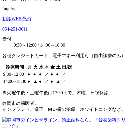
Inquiry
初診WEB予約
054-251-3011
受付
9:30～12:00 / 14:00～18:30
各種クレジットカード、電子マネー利用可（自由診療のみ）
診療時間
月
火
水
木
金
土
日/祝
9:30~12:00
●
●
●
／
●
●
／
14:00~18:30
●
▲
●
／
●
▲
／
※火曜午後・土曜午後は17:30まで。木曜、日祝休診。
静岡市の歯医者。
インプラント、矯正、白い歯の治療、ホワイトニングなど。