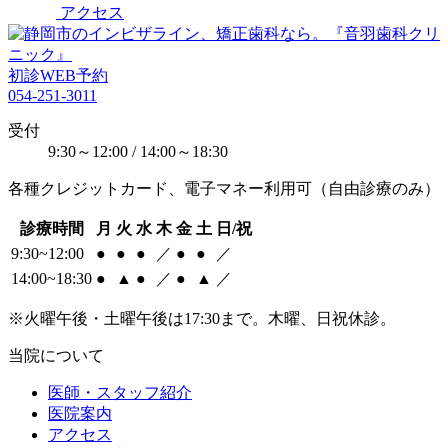
アクセス
初診WEB予約
054-251-3011
受付
9:30～12:00 / 14:00～18:30
各種クレジットカード、電子マネー利用可（自由診療のみ）
診療時間
月
火
水
木
金
土
日/祝
9:30~12:00
●
●
●
／
●
●
／
14:00~18:30
●
▲
●
／
●
▲
／
※火曜午後・土曜午後は17:30まで。木曜、日祝休診。
当院について
医師・スタッフ紹介
医院案内
アクセス