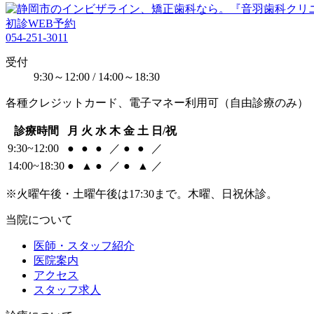
初診WEB予約
054-251-3011
受付
9:30～12:00 / 14:00～18:30
各種クレジットカード、電子マネー利用可（自由診療のみ）
診療時間
月
火
水
木
金
土
日/祝
9:30~12:00
●
●
●
／
●
●
／
14:00~18:30
●
▲
●
／
●
▲
／
※火曜午後・土曜午後は17:30まで。木曜、日祝休診。
当院について
医師・スタッフ紹介
医院案内
アクセス
スタッフ求人