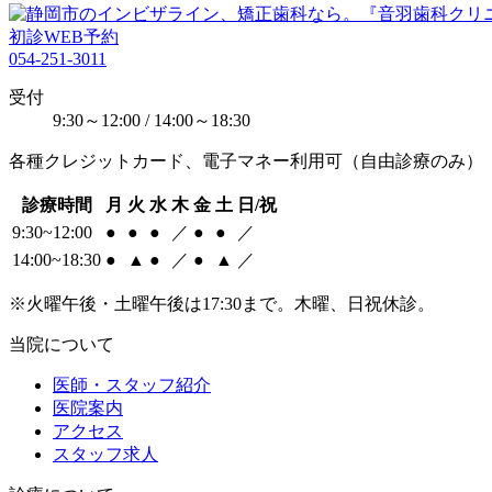
初診WEB予約
054-251-3011
受付
9:30～12:00 / 14:00～18:30
各種クレジットカード、電子マネー利用可（自由診療のみ）
診療時間
月
火
水
木
金
土
日/祝
9:30~12:00
●
●
●
／
●
●
／
14:00~18:30
●
▲
●
／
●
▲
／
※火曜午後・土曜午後は17:30まで。木曜、日祝休診。
当院について
医師・スタッフ紹介
医院案内
アクセス
スタッフ求人