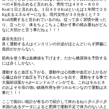
ーの４割を占めると言われる。男性では４００～８００
Kcal/１日と言われる。１日４００Kcalといえば１年間で２０
Kg太るエネルギーになる。現代女性が３０分歩くと７５
Kcal消費すると言われているのね。従って歩く習慣や座った
り、立ったり、体をちょこちょこ動かす事の積み重ねがどん
なに大切かと言う事だねぇ！！！
森谷先生曰く
良く運動する人はインスリンの分泌がほとんどいらず膵臓に
負担がかからない。
筋肉を使う事は血糖値を下げます。だから糖尿病を予防する
には歩くしかない。
運動すると血圧も下がる。運動中は心拍数や血圧が上がるが
心臓は自分で血圧を下げるホルモンを出す。運動をする事で
大脳前頭葉からβーエンドルフィンがでる。これはモルヒネ
のおよそ６倍の強い鎮痛作用を持つホルモンなので運動は大
事だ！！！
ここで面白い統計が有るので紹介して終わるね☆彡☆彡☆彡
米国のあるデータによると肥満で運動不足で体力のない人と