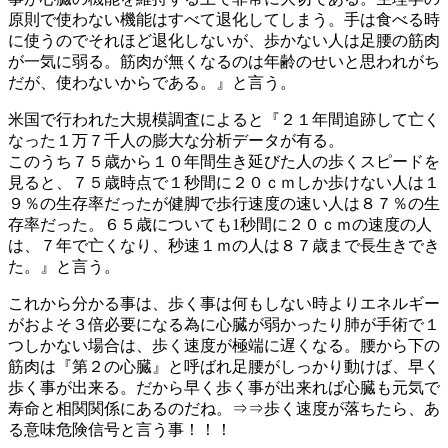
原則で使わない機能はすべて退化してしまう。手は食べる時
に使うのでそれほど退化しないが、歩かない人は足腰の筋肉
が一気に弱る。筋肉が無くなるのは年齢のせいと思われがち
だが、使わないからである。』と言う。
米国で行われた大規模調査によると『２１年間追跡して亡く
なった１万７千人の膨大な分析データが有る。
このうち７５歳から１０年間生き延びた人の歩くスピードを
見ると、７５歳時点で１秒間に２０ｃｍしか歩けない人は１
９％の生存率だったが健脚で歩行速度の速い人は８７％の生
存率だった。６５歳についても1秒間に２０ｃｍの速度の人
は、７年で亡くなり、秒速１ｍの人は８７歳まで長生きでき
た。』と言う。
これから分かる事は、歩く事は何もしない時よりエネルギー
がおよそ３倍必要になる為に心臓が弱かったり肺が手術で１
つしかない場合は、歩く速度が極端に遅くなる。腰から下の
筋肉は『第２の心臓』と呼ばれ足腰がしっかり動けば、早く
歩く事が出来る。だから早く歩く事が出来れば心臓も元気で
寿命と相関関係にあるのだね。⇒⇒歩く速度が落ちたら、あ
る意味危険信号と言う事！！！