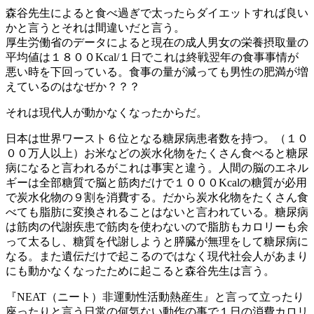
森谷先生によると食べ過ぎで太ったらダイエットすれば良い
かと言うとそれは間違いだと言う。
厚生労働省のデータによると現在の成人男女の栄養摂取量の
平均値は１８００Kcal/１日でこれは終戦翌年の食事事情が
悪い時を下回っている。食事の量が減っても男性の肥満が増
えているのはなぜか？？？
それは現代人が動かなくなったからだ。
日本は世界ワースト６位となる糖尿病患者数を持つ。（１０
００万人以上）お米などの炭水化物をたくさん食べると糖尿
病になると言われるがこれは事実と違う。人間の脳のエネル
ギーは全部糖質で脳と筋肉だけで１０００Kcalの糖質が必用
で炭水化物の９割を消費する。だから炭水化物をたくさん食
べても脂肪に変換されることはないと言われている。糖尿病
は筋肉の代謝疾患で筋肉を使わないので脂肪もカロリーも余
って太るし、糖質を代謝しようと膵臓が無理をして糖尿病に
なる。また遺伝だけで起こるのではなく現代社会人があまり
にも動かなくなったために起こると森谷先生は言う。
『NEAT（ニート）非運動性活動熱産生』と言って立ったり
座ったりと言う日常の何気ない動作の事で１日の消費カロリ