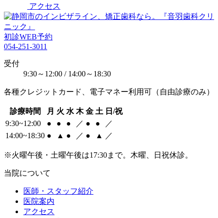
アクセス
初診WEB予約
054-251-3011
受付
9:30～12:00 / 14:00～18:30
各種クレジットカード、電子マネー利用可（自由診療のみ）
診療時間
月
火
水
木
金
土
日/祝
9:30~12:00
●
●
●
／
●
●
／
14:00~18:30
●
▲
●
／
●
▲
／
※火曜午後・土曜午後は17:30まで。木曜、日祝休診。
当院について
医師・スタッフ紹介
医院案内
アクセス