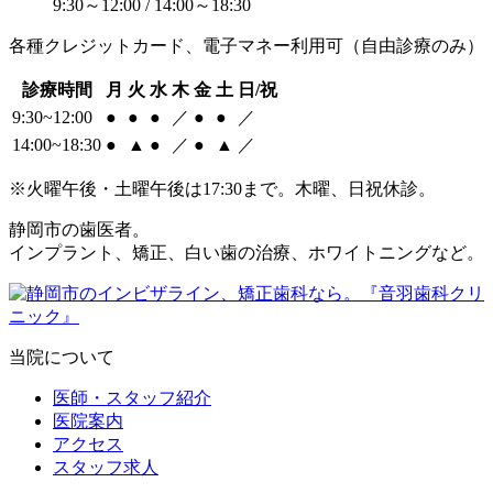
9:30～12:00 / 14:00～18:30
各種クレジットカード、電子マネー利用可（自由診療のみ）
診療時間
月
火
水
木
金
土
日/祝
9:30~12:00
●
●
●
／
●
●
／
14:00~18:30
●
▲
●
／
●
▲
／
※火曜午後・土曜午後は17:30まで。木曜、日祝休診。
静岡市の歯医者。
インプラント、矯正、白い歯の治療、ホワイトニングなど。
当院について
医師・スタッフ紹介
医院案内
アクセス
スタッフ求人