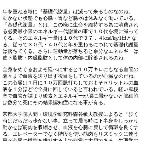
年を重ねる毎に『基礎代謝量』は減って来るものなのね。
動かない状態でも心臓・胃など臓器は休みなく働いている。
『基礎代謝量』とは、この様に生命を維持する為に消費され
る必要最小限のエネルギー代謝量の事で１０代を境に減って
くる。そのエネルギー量は１０代で３７．４kcal/kg/1日とな
る。従って３０代・４０代と年を重ねるにつれて基礎代謝量
は落ちてくる。さらに運動量が落ちると余分なエネルギーは
皮下脂肪・内臓脂肪として体の内部に貯蓄されるのね。
全身をめぐるおよそ延べにすると１０万キロにもなる血管の
隅々まで血液を送り出す役目をしているのが心臓なのだね。
この心臓は１日に１０万回脈打ちしておよそ５リットルの血
液を１分ほどで全身に回していると言われている。軽い脳梗
塞で血管が詰まり酸素とエネルギーが脳に届かないと脳細胞
は数分で死にその結果認知症になる事が有る。
京都大学院人間・環境学研究科森谷敏夫教授によると『歩く
時はだらだら歩かない事。立って居る時に下半身をしっかり
動かせば筋肉を収縮させ、血液を心臓に戻して循環を良くす
る。エレベーターでなく階段を使い筋肉をリズミックに使う
事が心臓の機能を維持する上で非常に大切である。生理学の