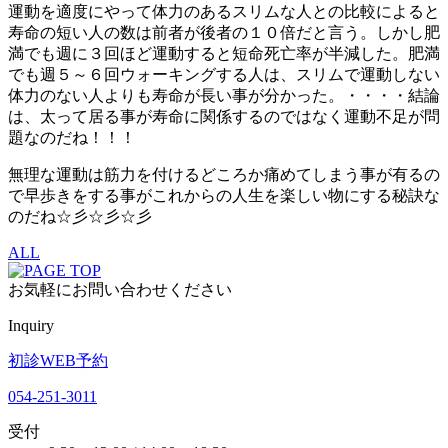
運動を適度にやって体力のあるスリムな人との比較によると
寿命の短い人の数は前者が後者の１０倍だと言う。しかし肥
満でも週に３回ほど運動すると短命死亡率が半減した。肥満
でも週５～６回ウォーキングする人は、スリムで運動しない
体力のない人よりも寿命が長い事が分かった。・・・・結論
は、太って居る事が寿命に関係するのではなく運動不足が問
題なのだね！！！
無理な運動は筋力を付けるどころか痛めてしまう事が有るの
で早歩きをする事がこれからの人生を楽しい物にする秘訣な
のだね☆彡☆彡☆彡
ALL
お気軽にお問い合わせください
Inquiry
初診WEB予約
054-251-3011
受付