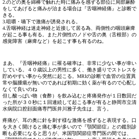
2.のどの奥を綿棒で触れた時に痛みを感ずる部位に局部麻酔
をしてあげると痛みが治まる場合は『舌咽神経痛』と診断で
きる。
3.咀嚼・嚥下で激痛が誘発される。
4.舌咽神経は迷走神経と近接して居る為、両側性の咽頭麻痺
が起こる事も有る。また片側性のノドや舌の奥（舌根部）の
感覚障害（麻痺など）を起こす事も有るのね。
まあ、『舌咽神経痛』に罹る確率は、非常に少ない事が幸い
している。４０歳以上の男性に多く、働き盛りでストレスを
貯めやすい事から突然に起こる。MRIの診断で血管の位置異
常や脳腫瘍が無いのであれば初期に効く薬が有るので心配し
なくて良いのね
但し酸っぱい物（食酢）を飲み込むと疼痛発作が１日数回だ
った所が３０秒に１回連続して起こる事が有ると静岡市立清
水病院口腔顔面痛専門医井川雅子先生は、言う。
疼痛が、耳の奥に針を刺す様な激痛を感ずると表現する。口
を大きく開けると痛む事が多いので『顎関節症』との鑑別診
断も必要になると思うが、米国顎関節症専門医の間では、