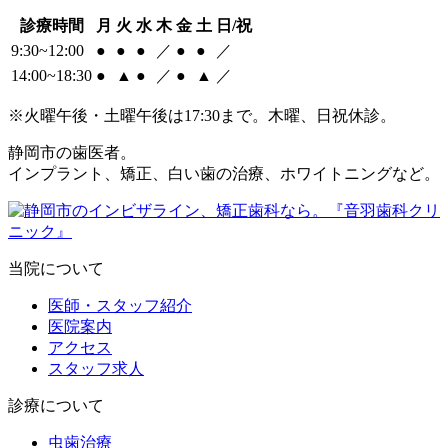
診療時間
月
火
水
木
金
土
日/祝
9:30~12:00
●
●
●
／
●
●
／
14:00~18:30
●
▲
●
／
●
▲
／
※火曜午後・土曜午後は17:30まで。木曜、日祝休診。
静岡市の歯医者。
インプラント、矯正、白い歯の治療、ホワイトニングなど。
当院について
医師・スタッフ紹介
医院案内
アクセス
スタッフ求人
診療について
虫歯治療