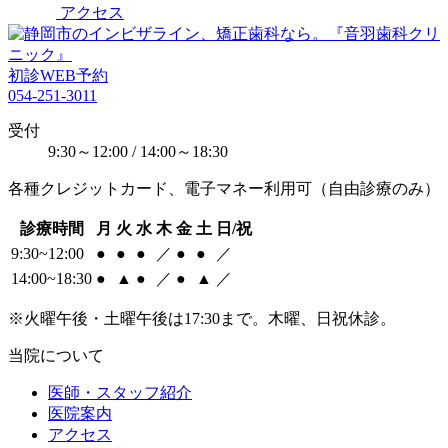
アクセス
初診WEB予約
054-251-3011
受付
9:30～12:00 / 14:00～18:30
各種クレジットカード、電子マネー利用可（自由診療のみ）
診療時間
月
火
水
木
金
土
日/祝
9:30~12:00
●
●
●
／
●
●
／
14:00~18:30
●
▲
●
／
●
▲
／
※火曜午後・土曜午後は17:30まで。木曜、日祝休診。
当院について
医師・スタッフ紹介
医院案内
アクセス