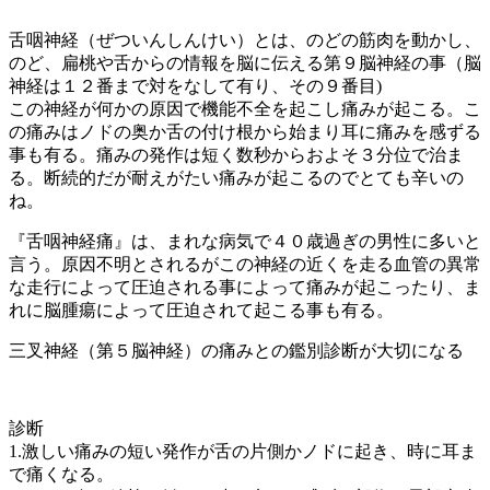
舌咽神経（ぜついんしんけい）とは、のどの筋肉を動かし、
のど、扁桃や舌からの情報を脳に伝える第９脳神経の事（脳
神経は１２番まで対をなして有り、その９番目)
この神経が何かの原因で機能不全を起こし痛みが起こる。こ
の痛みはノドの奥か舌の付け根から始まり耳に痛みを感ずる
事も有る。痛みの発作は短く数秒からおよそ３分位で治ま
る。断続的だが耐えがたい痛みが起こるのでとても辛いの
ね。
『舌咽神経痛』は、まれな病気で４０歳過ぎの男性に多いと
言う。原因不明とされるがこの神経の近くを走る血管の異常
な走行によって圧迫される事によって痛みが起こったり、ま
れに脳腫瘍によって圧迫されて起こる事も有る。
三叉神経（第５脳神経）の痛みとの鑑別診断が大切になる
診断
1.激しい痛みの短い発作が舌の片側かノドに起き、時に耳ま
で痛くなる。