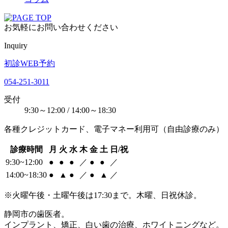
お気軽にお問い合わせください
Inquiry
初診WEB予約
054-251-3011
受付
9:30～12:00 / 14:00～18:30
各種クレジットカード、電子マネー利用可（自由診療のみ）
診療時間
月
火
水
木
金
土
日/祝
9:30~12:00
●
●
●
／
●
●
／
14:00~18:30
●
▲
●
／
●
▲
／
※火曜午後・土曜午後は17:30まで。木曜、日祝休診。
静岡市の歯医者。
インプラント、矯正、白い歯の治療、ホワイトニングなど。