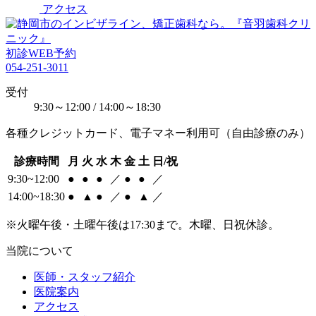
アクセス
初診WEB予約
054-251-3011
受付
9:30～12:00 / 14:00～18:30
各種クレジットカード、電子マネー利用可（自由診療のみ）
診療時間
月
火
水
木
金
土
日/祝
9:30~12:00
●
●
●
／
●
●
／
14:00~18:30
●
▲
●
／
●
▲
／
※火曜午後・土曜午後は17:30まで。木曜、日祝休診。
当院について
医師・スタッフ紹介
医院案内
アクセス