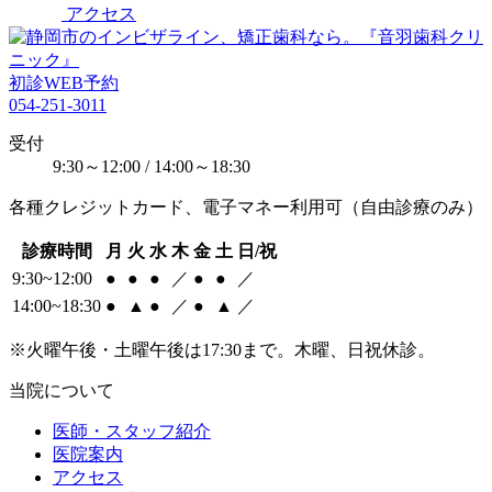
アクセス
初診WEB予約
054-251-3011
受付
9:30～12:00 / 14:00～18:30
各種クレジットカード、電子マネー利用可（自由診療のみ）
診療時間
月
火
水
木
金
土
日/祝
9:30~12:00
●
●
●
／
●
●
／
14:00~18:30
●
▲
●
／
●
▲
／
※火曜午後・土曜午後は17:30まで。木曜、日祝休診。
当院について
医師・スタッフ紹介
医院案内
アクセス