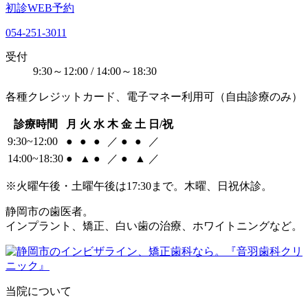
初診WEB予約
054-251-3011
受付
9:30～12:00 / 14:00～18:30
各種クレジットカード、電子マネー利用可（自由診療のみ）
診療時間
月
火
水
木
金
土
日/祝
9:30~12:00
●
●
●
／
●
●
／
14:00~18:30
●
▲
●
／
●
▲
／
※火曜午後・土曜午後は17:30まで。木曜、日祝休診。
静岡市の歯医者。
インプラント、矯正、白い歯の治療、ホワイトニングなど。
当院について