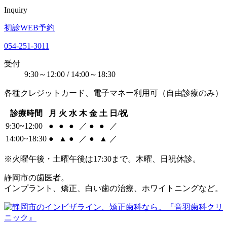
Inquiry
初診WEB予約
054-251-3011
受付
9:30～12:00 / 14:00～18:30
各種クレジットカード、電子マネー利用可（自由診療のみ）
診療時間
月
火
水
木
金
土
日/祝
9:30~12:00
●
●
●
／
●
●
／
14:00~18:30
●
▲
●
／
●
▲
／
※火曜午後・土曜午後は17:30まで。木曜、日祝休診。
静岡市の歯医者。
インプラント、矯正、白い歯の治療、ホワイトニングなど。