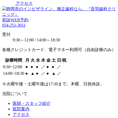
アクセス
初診WEB予約
054-251-3011
受付
9:30～12:00 / 14:00～18:30
各種クレジットカード、電子マネー利用可（自由診療のみ）
診療時間
月
火
水
木
金
土
日/祝
9:30~12:00
●
●
●
／
●
●
／
14:00~18:30
●
▲
●
／
●
▲
／
※火曜午後・土曜午後は17:30まで。木曜、日祝休診。
当院について
医師・スタッフ紹介
医院案内
アクセス