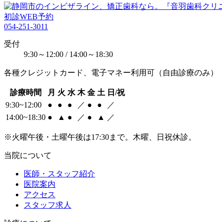
初診WEB予約
054-251-3011
受付
9:30～12:00 / 14:00～18:30
各種クレジットカード、電子マネー利用可（自由診療のみ）
診療時間
月
火
水
木
金
土
日/祝
9:30~12:00
●
●
●
／
●
●
／
14:00~18:30
●
▲
●
／
●
▲
／
※火曜午後・土曜午後は17:30まで。木曜、日祝休診。
当院について
医師・スタッフ紹介
医院案内
アクセス
スタッフ求人