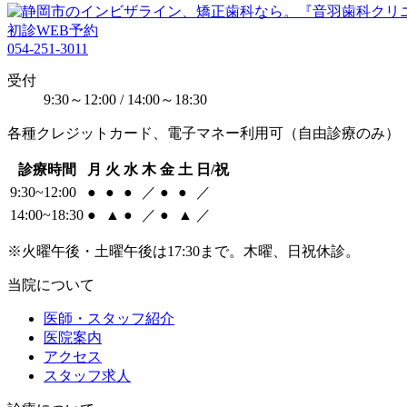
初診WEB予約
054-251-3011
受付
9:30～12:00 / 14:00～18:30
各種クレジットカード、電子マネー利用可（自由診療のみ）
診療時間
月
火
水
木
金
土
日/祝
9:30~12:00
●
●
●
／
●
●
／
14:00~18:30
●
▲
●
／
●
▲
／
※火曜午後・土曜午後は17:30まで。木曜、日祝休診。
当院について
医師・スタッフ紹介
医院案内
アクセス
スタッフ求人