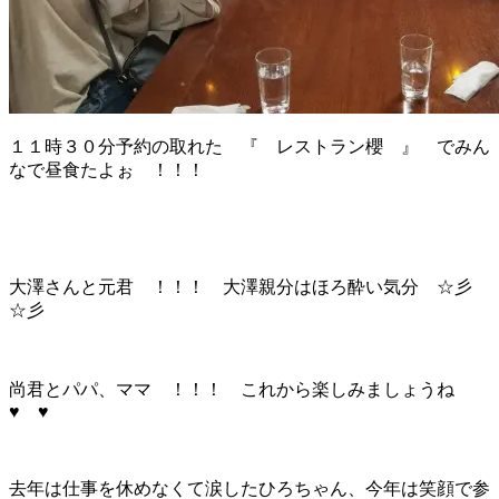
１１時３０分予約の取れた 『 レストラン櫻 』 でみん
なで昼食たよぉ ！！！
大澤さんと元君 ！！！ 大澤親分はほろ酔い気分 ☆彡
☆彡
尚君とパパ、ママ ！！！ これから楽しみましょうね
♥ ♥
去年は仕事を休めなくて涙したひろちゃん、今年は笑顔で参