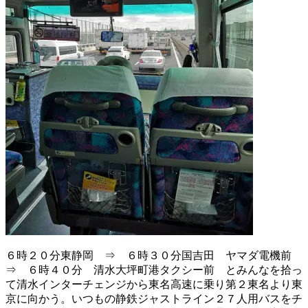
６時２０分東静岡 ⇒ ６時３０分国吉田 ヤマダ電機前
⇒ ６時４０分 清水大坪町港タクシー前 とみんなを拾っ
て清水インターチェンジから東名高速に乗り第２東名より東
京に向かう。いつもの静鉄ジャストライン２７人用バスをチ