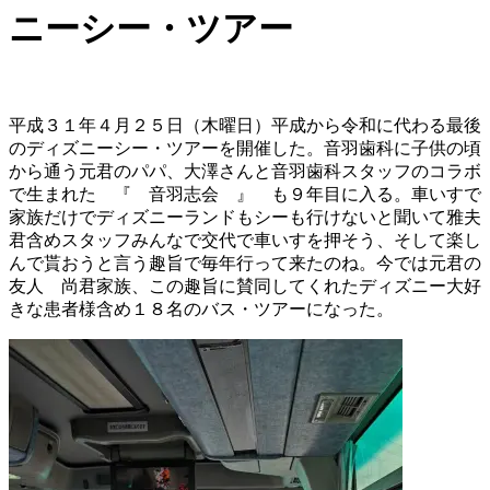
ニーシー・ツアー
平成３１年４月２５日（木曜日）平成から令和に代わる最後
のディズニーシー・ツアーを開催した。音羽歯科に子供の頃
から通う元君のパパ、大澤さんと音羽歯科スタッフのコラボ
で生まれた 『 音羽志会 』 も９年目に入る。車いすで
家族だけでディズニーランドもシーも行けないと聞いて雅夫
君含めスタッフみんなで交代で車いすを押そう、そして楽し
んで貰おうと言う趣旨で毎年行って来たのね。今では元君の
友人 尚君家族、この趣旨に賛同してくれたディズニー大好
きな患者様含め１８名のバス・ツアーになった。