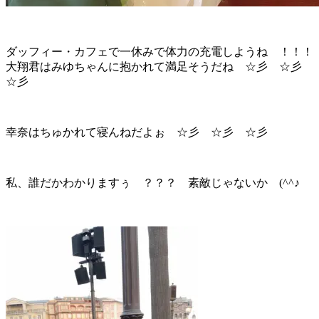
ダッフィー・カフェで一休みで体力の充電しようね ！！！
大翔君はみゆちゃんに抱かれて満足そうだね ☆彡 ☆彡
☆彡
幸奈はちゅかれて寝んねだよぉ ☆彡 ☆彡 ☆彡
私、誰だかわかりますぅ ？？？ 素敵じゃないか (^^♪