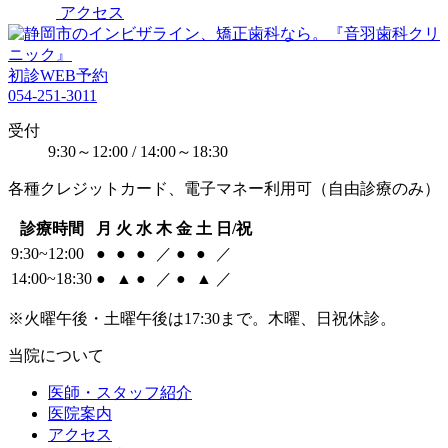
アクセス
初診WEB予約
054-251-3011
受付
9:30～12:00 / 14:00～18:30
各種クレジットカード、電子マネー利用可（自由診療のみ）
診療時間
月
火
水
木
金
土
日/祝
9:30~12:00
●
●
●
／
●
●
／
14:00~18:30
●
▲
●
／
●
▲
／
※火曜午後・土曜午後は17:30まで。木曜、日祝休診。
当院について
医師・スタッフ紹介
医院案内
アクセス