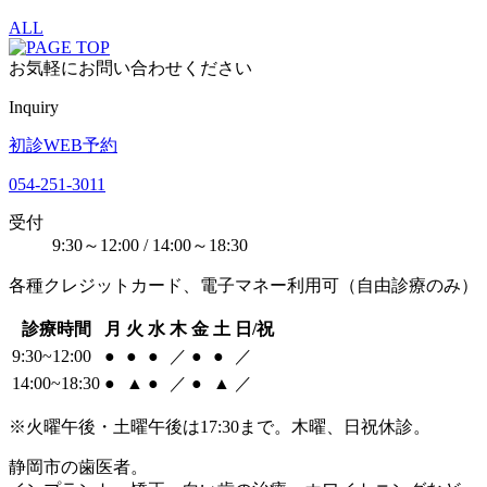
ALL
お気軽にお問い合わせください
Inquiry
初診WEB予約
054-251-3011
受付
9:30～12:00 / 14:00～18:30
各種クレジットカード、電子マネー利用可（自由診療のみ）
診療時間
月
火
水
木
金
土
日/祝
9:30~12:00
●
●
●
／
●
●
／
14:00~18:30
●
▲
●
／
●
▲
／
※火曜午後・土曜午後は17:30まで。木曜、日祝休診。
静岡市の歯医者。