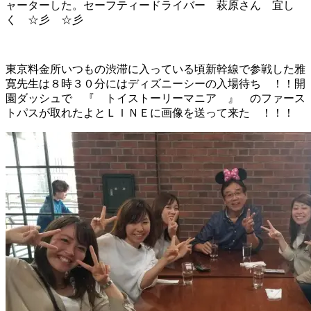
ャーターした。セーフティードライバー 萩原さん 宜し
く ☆彡 ☆彡
東京料金所いつもの渋滞に入っている頃新幹線で参戦した雅
寛先生は８時３０分にはディズニーシーの入場待ち ！！開
園ダッシュで 『 トイストーリーマニア 』 のファース
トパスが取れたよとＬＩＮＥに画像を送って来た ！！！