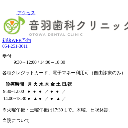
アクセス
初診WEB予約
054-251-3011
受付
9:30～12:00 / 14:00～18:30
各種クレジットカード、電子マネー利用可（自由診療のみ）
診療時間
月
火
水
木
金
土
日/祝
9:30~12:00
●
●
●
／
●
●
／
14:00~18:30
●
▲
●
／
●
▲
／
※火曜午後・土曜午後は17:30まで。木曜、日祝休診。
当院について