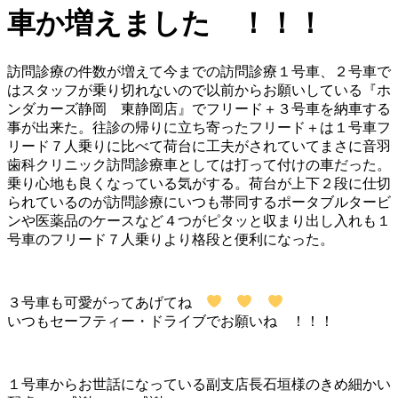
車か増えました ！！！
訪問診療の件数が増えて今までの訪問診療１号車、２号車で
はスタッフが乗り切れないので以前からお願いしている『ホ
ンダカーズ静岡 東静岡店』でフリード＋３号車を納車する
事が出来た。往診の帰りに立ち寄ったフリード＋は１号車フ
リード７人乗りに比べて荷台に工夫がされていてまさに音羽
歯科クリニック訪問診療車としては打って付けの車だった。
乗り心地も良くなっている気がする。荷台が上下２段に仕切
られているのが訪問診療にいつも帯同するポータブルタービ
ンや医薬品のケースなど４つがピタッと収まり出し入れも１
号車のフリード７人乗りより格段と便利になった。
３号車も可愛がってあげてね
いつもセーフティー・ドライブでお願いね ！！！
１号車からお世話になっている副支店長石垣様のきめ細かい