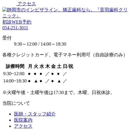
アクセス
初診WEB予約
054-251-3011
受付
9:30～12:00 / 14:00～18:30
各種クレジットカード、電子マネー利用可（自由診療のみ）
診療時間
月
火
水
木
金
土
日/祝
9:30~12:00
●
●
●
／
●
●
／
14:00~18:30
●
▲
●
／
●
▲
／
※火曜午後・土曜午後は17:30まで。木曜、日祝休診。
当院について
医師・スタッフ紹介
医院案内
アクセス