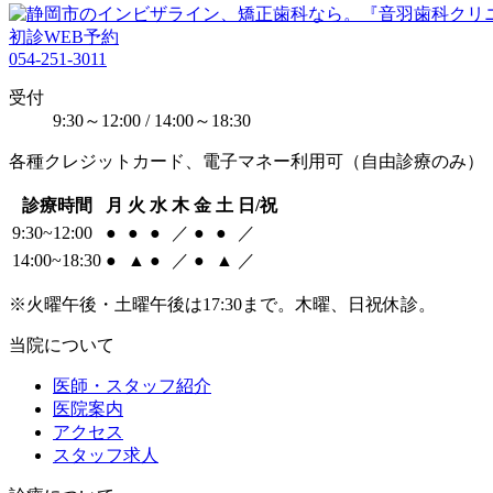
初診WEB予約
054-251-3011
受付
9:30～12:00 / 14:00～18:30
各種クレジットカード、電子マネー利用可（自由診療のみ）
診療時間
月
火
水
木
金
土
日/祝
9:30~12:00
●
●
●
／
●
●
／
14:00~18:30
●
▲
●
／
●
▲
／
※火曜午後・土曜午後は17:30まで。木曜、日祝休診。
当院について
医師・スタッフ紹介
医院案内
アクセス
スタッフ求人