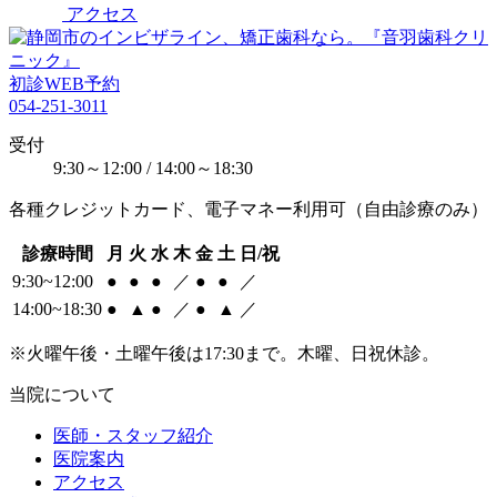
アクセス
初診WEB予約
054-251-3011
受付
9:30～12:00 / 14:00～18:30
各種クレジットカード、電子マネー利用可（自由診療のみ）
診療時間
月
火
水
木
金
土
日/祝
9:30~12:00
●
●
●
／
●
●
／
14:00~18:30
●
▲
●
／
●
▲
／
※火曜午後・土曜午後は17:30まで。木曜、日祝休診。
当院について
医師・スタッフ紹介
医院案内
アクセス