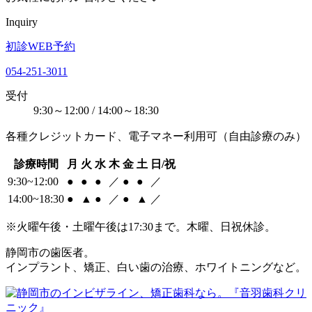
Inquiry
初診WEB予約
054-251-3011
受付
9:30～12:00 / 14:00～18:30
各種クレジットカード、電子マネー利用可（自由診療のみ）
診療時間
月
火
水
木
金
土
日/祝
9:30~12:00
●
●
●
／
●
●
／
14:00~18:30
●
▲
●
／
●
▲
／
※火曜午後・土曜午後は17:30まで。木曜、日祝休診。
静岡市の歯医者。
インプラント、矯正、白い歯の治療、ホワイトニングなど。