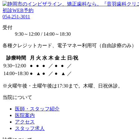
初診WEB予約
054-251-3011
受付
9:30～12:00 / 14:00～18:30
各種クレジットカード、電子マネー利用可（自由診療のみ）
診療時間
月
火
水
木
金
土
日/祝
9:30~12:00
●
●
●
／
●
●
／
14:00~18:30
●
▲
●
／
●
▲
／
※火曜午後・土曜午後は17:30まで。木曜、日祝休診。
当院について
医師・スタッフ紹介
医院案内
アクセス
スタッフ求人