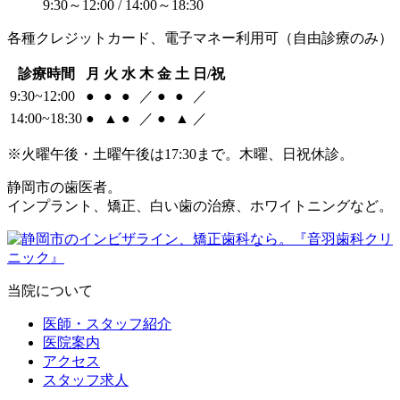
9:30～12:00 / 14:00～18:30
各種クレジットカード、電子マネー利用可（自由診療のみ）
診療時間
月
火
水
木
金
土
日/祝
9:30~12:00
●
●
●
／
●
●
／
14:00~18:30
●
▲
●
／
●
▲
／
※火曜午後・土曜午後は17:30まで。木曜、日祝休診。
静岡市の歯医者。
インプラント、矯正、白い歯の治療、ホワイトニングなど。
当院について
医師・スタッフ紹介
医院案内
アクセス
スタッフ求人