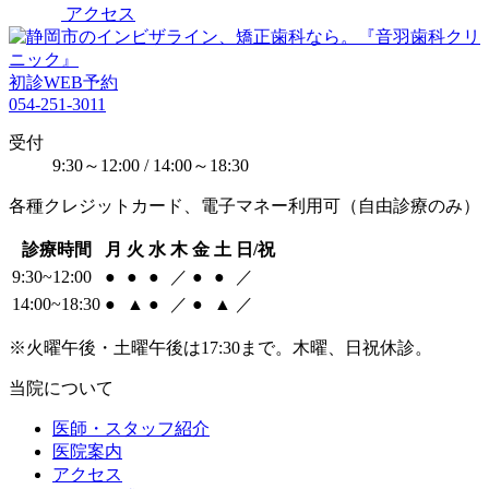
アクセス
初診WEB予約
054-251-3011
受付
9:30～12:00 / 14:00～18:30
各種クレジットカード、電子マネー利用可（自由診療のみ）
診療時間
月
火
水
木
金
土
日/祝
9:30~12:00
●
●
●
／
●
●
／
14:00~18:30
●
▲
●
／
●
▲
／
※火曜午後・土曜午後は17:30まで。木曜、日祝休診。
当院について
医師・スタッフ紹介
医院案内
アクセス