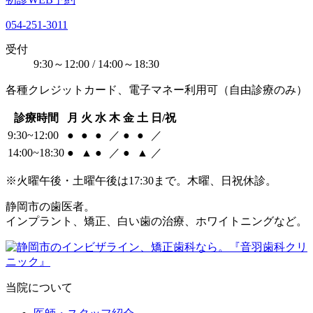
054-251-3011
受付
9:30～12:00 / 14:00～18:30
各種クレジットカード、電子マネー利用可（自由診療のみ）
診療時間
月
火
水
木
金
土
日/祝
9:30~12:00
●
●
●
／
●
●
／
14:00~18:30
●
▲
●
／
●
▲
／
※火曜午後・土曜午後は17:30まで。木曜、日祝休診。
静岡市の歯医者。
インプラント、矯正、白い歯の治療、ホワイトニングなど。
当院について