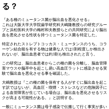
る？
『ある種のミュータンス菌が脳出血を悪化させる』
これは大阪大学大学院歯学研究科大嶋隆教授らの研究グルー
プと浜松医科大学の梅村和夫教授らとの共同研究により脳出
血を悪化させる性状を持つミュータンス菌を特定した。
特定されたストレプトコッカス・ミュータンスのうち、コラ
ーゲン結合能を有する物は健康な人では1割程度しか検出さ
れないが、脳出血患者では約3割も検出されたと言う。
この研究は、脳出血患者からこの種の菌を分離し、脳血管障
害マウスや脳卒中を起こし易い高血圧ラットに感染させる実
験で脳出血を悪化させる事を確認した。
大嶋教授は『この種の菌を保有する人がすぐに脳出血を起こ
す訳ではないが、高血圧・喫煙・ストレスなどの危険因子に
よる血管障害が生じている場合は、脳出血を悪化させるリス
クが高まる可能性がある。』と説明する。
一般にミュータンス菌は母子感染で伝搬して行く事実が多い