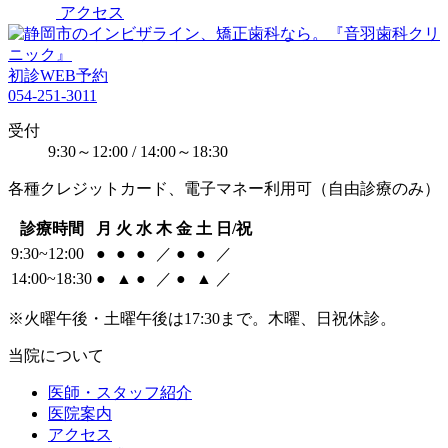
アクセス
初診WEB予約
054-251-3011
受付
9:30～12:00 / 14:00～18:30
各種クレジットカード、電子マネー利用可（自由診療のみ）
診療時間
月
火
水
木
金
土
日/祝
9:30~12:00
●
●
●
／
●
●
／
14:00~18:30
●
▲
●
／
●
▲
／
※火曜午後・土曜午後は17:30まで。木曜、日祝休診。
当院について
医師・スタッフ紹介
医院案内
アクセス