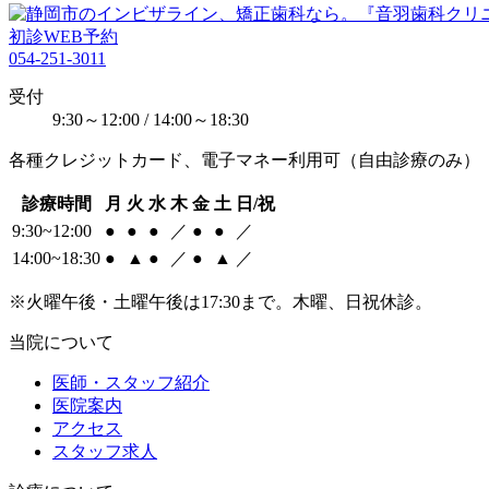
初診WEB予約
054-251-3011
受付
9:30～12:00 / 14:00～18:30
各種クレジットカード、電子マネー利用可（自由診療のみ）
診療時間
月
火
水
木
金
土
日/祝
9:30~12:00
●
●
●
／
●
●
／
14:00~18:30
●
▲
●
／
●
▲
／
※火曜午後・土曜午後は17:30まで。木曜、日祝休診。
当院について
医師・スタッフ紹介
医院案内
アクセス
スタッフ求人