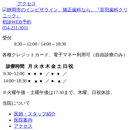
アクセス
初診WEB予約
054-251-3011
受付
9:30～12:00 / 14:00～18:30
各種クレジットカード、電子マネー利用可（自由診療のみ）
診療時間
月
火
水
木
金
土
日/祝
9:30~12:00
●
●
●
／
●
●
／
14:00~18:30
●
▲
●
／
●
▲
／
※火曜午後・土曜午後は17:30まで。木曜、日祝休診。
当院について
医師・スタッフ紹介
医院案内
アクセス