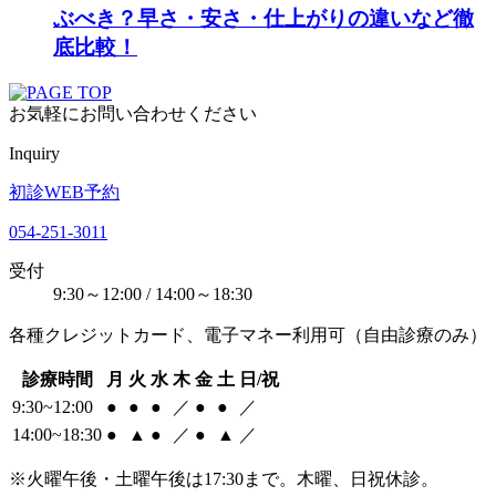
ぶべき？早さ・安さ・仕上がりの違いなど徹
底比較！
お気軽にお問い合わせください
Inquiry
初診WEB予約
054-251-3011
受付
9:30～12:00 / 14:00～18:30
各種クレジットカード、電子マネー利用可（自由診療のみ）
診療時間
月
火
水
木
金
土
日/祝
9:30~12:00
●
●
●
／
●
●
／
14:00~18:30
●
▲
●
／
●
▲
／
※火曜午後・土曜午後は17:30まで。木曜、日祝休診。