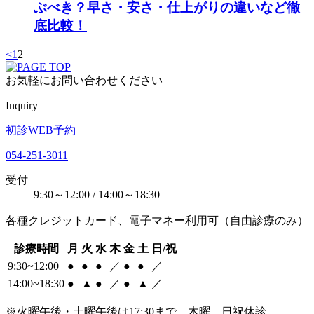
ぶべき？早さ・安さ・仕上がりの違いなど徹
底比較！
<
1
2
お気軽にお問い合わせください
Inquiry
初診WEB予約
054-251-3011
受付
9:30～12:00 / 14:00～18:30
各種クレジットカード、電子マネー利用可（自由診療のみ）
診療時間
月
火
水
木
金
土
日/祝
9:30~12:00
●
●
●
／
●
●
／
14:00~18:30
●
▲
●
／
●
▲
／
※火曜午後・土曜午後は17:30まで。木曜、日祝休診。