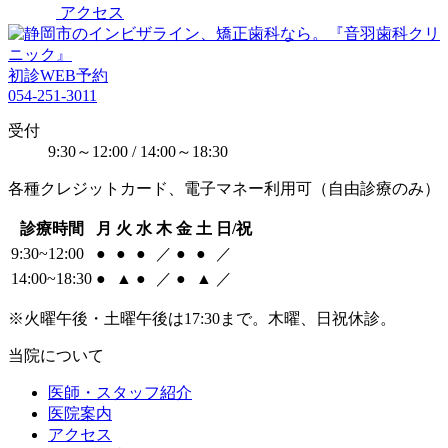
アクセス
初診WEB予約
054-251-3011
受付
9:30～12:00 / 14:00～18:30
各種クレジットカード、電子マネー利用可（自由診療のみ）
診療時間
月
火
水
木
金
土
日/祝
9:30~12:00
●
●
●
／
●
●
／
14:00~18:30
●
▲
●
／
●
▲
／
※火曜午後・土曜午後は17:30まで。木曜、日祝休診。
当院について
医師・スタッフ紹介
医院案内
アクセス